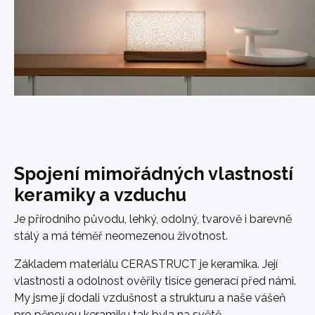
Spojení mimořádných vlastností
keramiky a vzduchu
Je přírodního původu, lehký, odolný, tvarově i barevně
stálý a má téměř neomezenou životnost.
Základem materiálu CERASTRUCT je keramika. Její
vlastnosti a odolnost ověřily tisíce generací před námi.
My jsme jí dodali vzdušnost a strukturu a naše vášeň
pro pěnovou keramiku tak byla na světě.